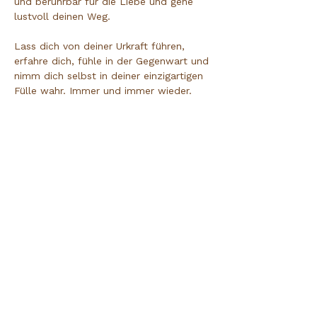
und berührbar für die Liebe und gehe 
lustvoll deinen Weg.
Lass dich von deiner Urkraft führen, 
erfahre dich, fühle in der Gegenwart und 
nimm dich selbst in deiner einzigartigen 
Fülle wahr. Immer und immer wieder. 
Denn Liebe wächst mit jedem Schritt. 
Sie füllt dich und dein Leben auf. Atme 
es, höre es, fühle es: Der Raum ist hier 
und Jetzt. Lebe und Liebe dein Leben 
so wie es ist, weil es stimmt. Lass los, 
was nicht mehr zu dir gehört und 
empfange die Energie der weiblichen 
Lust  in dir, für dich selbst und für das 
Leben.
Achtsamkeit | Wahrnehmung | Klang | 
Stille | Kreativität | Ausdruck
Kunst die verbindet