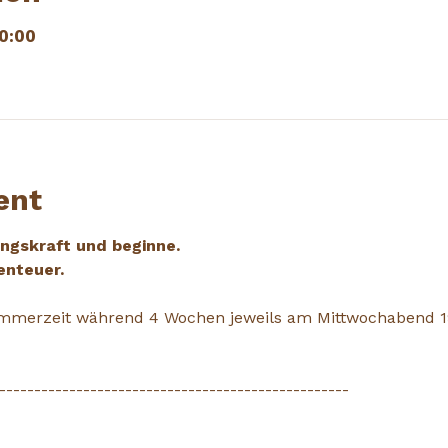
0:00
ent
gskraft und beginne.
enteuer.
Sommerzeit während 4 Wochen jeweils am Mittwochabend 19
--------------------------------------------------