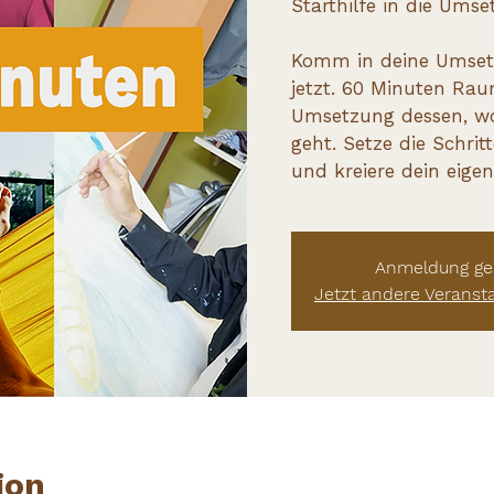
Starthilfe in die Umse
Komm in deine Umset
jetzt. 60 Minuten Rau
Umsetzung dessen, wo
geht. Setze die Schrit
und kreiere dein eige
Anmeldung ge
Jetzt andere Veranst
ion